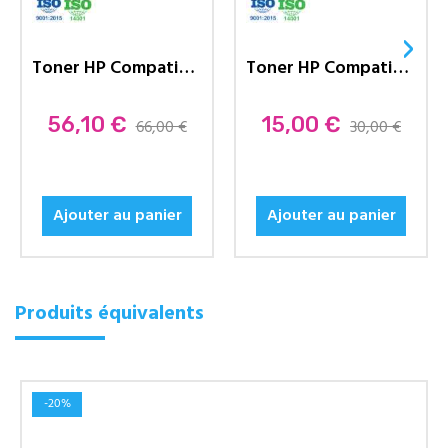
›
Toner HP Compatible 94A (CF294A)...
Toner HP Compatible 78A (CE278A)...
Prix
56,10 €
Prix
15,00 €
66,00 €
30,00 €
Ajouter au panier
Ajouter au panier
Produits équivalents
-20%