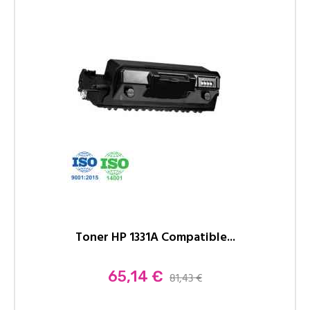
Toner HP 1331A Compatible...
Prix
65,14 €
81,43 €