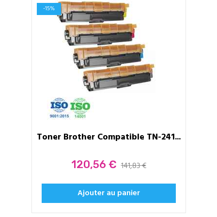
-15%
Toner Brother Compatible TN-241...
Prix
120,56 €
141,83 €
Ajouter au panier