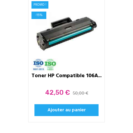
PROMO !
-15%
Toner HP Compatible 106A...
Prix
42,50 €
50,00 €
Ajouter au panier