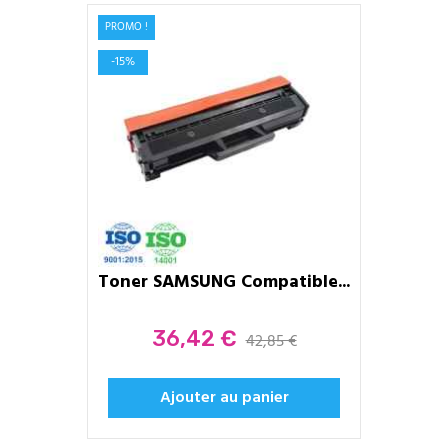
PROMO !
-15%
Toner SAMSUNG Compatible...
Prix
36,42 €
42,85 €
Ajouter au panier