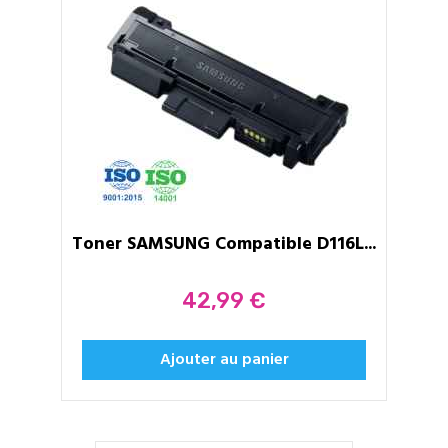
Toner SAMSUNG Compatible D116L...
Prix
42,99 €
Ajouter au panier