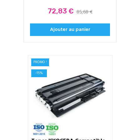
Prix
72,83 €
85,68 €
Ajouter au panier
PROMO !
-15%