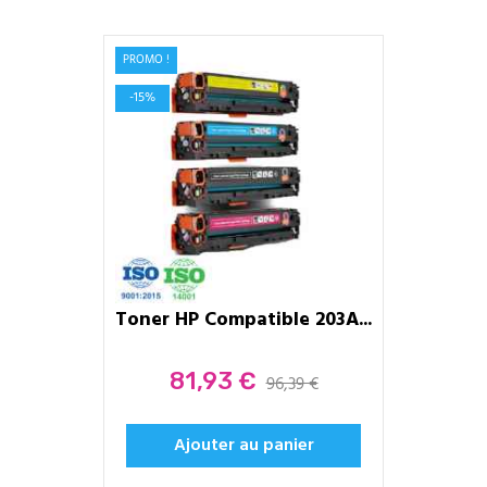
PROMO !
-15%
Toner HP Compatible 203A...
Prix
81,93 €
96,39 €
Ajouter au panier