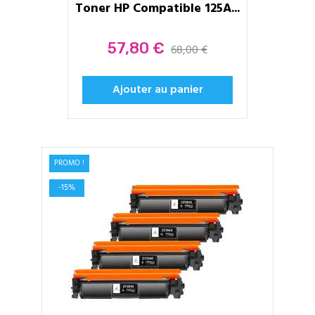
Toner HP Compatible 125A...
Prix
57,80 €
68,00 €
Ajouter au panier
PROMO !
-15%