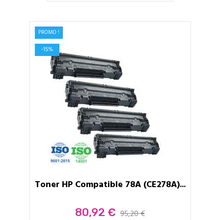
PROMO !
-15%
Toner HP Compatible 78A (CE278A)...
Prix
80,92 €
95,20 €