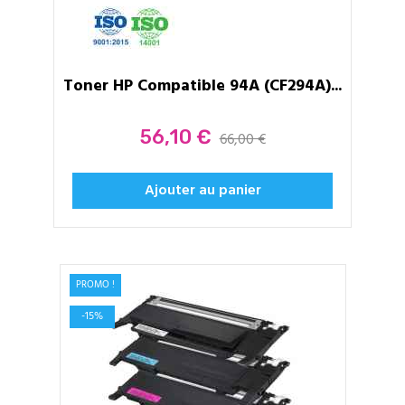
Toner HP Compatible 94A (CF294A)...
Prix
56,10 €
66,00 €
Ajouter au panier
PROMO !
-15%