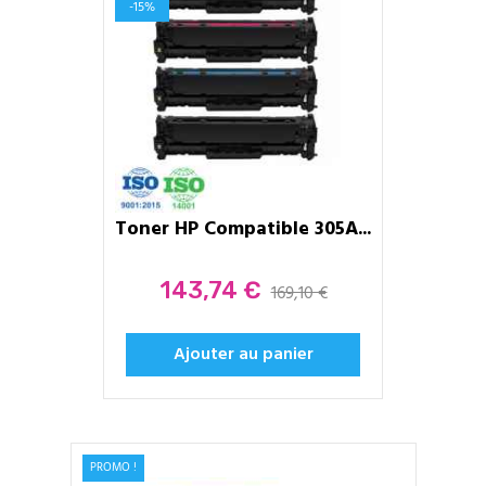
-15%
Toner HP Compatible 305A...
Prix
143,74 €
169,10 €
Ajouter au panier
PROMO !