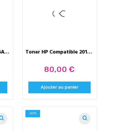
Toner HP compatible 26A (CF226A)...
Toner HP Compatible 2015X - MICR
Prix
80,00 €
Ajouter au panier
-20%