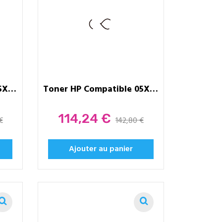
Toner HP Compatible 55X - MICR
Toner HP Compatible 05X - MICR
Prix
114,24 €
€
142,80 €
Ajouter au panier