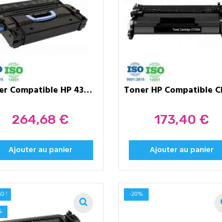
Toner Compatible HP 43X (C8543X)...
Prix
Prix
264,68 €
173,40 €
Ajouter au panier
Ajouter au panier
-20%
O !
%