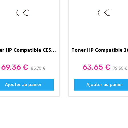
Toner HP Compatible CE505A / 05A...
Prix
Prix
69,36 €
63,65 €
86,70 €
79,56 €
Ajouter au panier
Ajouter au panier