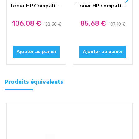
Toner HP Compatible 55A (CE255A)...
Toner HP compatible 26A (CF226A)...
Prix
106,08 €
Prix
85,68 €
132,60 €
107,10 €
Ajouter au panier
Ajouter au panier
Produits équivalents