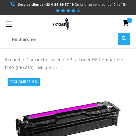
Service client :
+33 4 84 89 57 19
Du lundi au vendredi de 10h à 18h
0
Accueil
Cartouche Laser
HP
Toner HP Compatible
128A (CE323A) - Magenta
ÉCONOMISEZ 15%