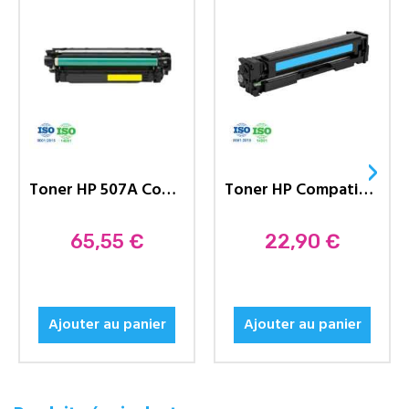
›
Toner HP 507A Compatible CE402A...
Toner HP Compatible 201A...
Prix
65,55 €
Prix
22,90 €
Ajouter au panier
Ajouter au panier