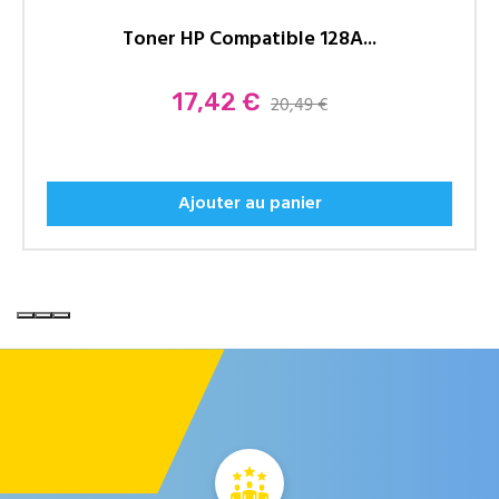
Toner HP Compatible 128A...
Prix
17,42 €
20,49 €
Ajouter au panier