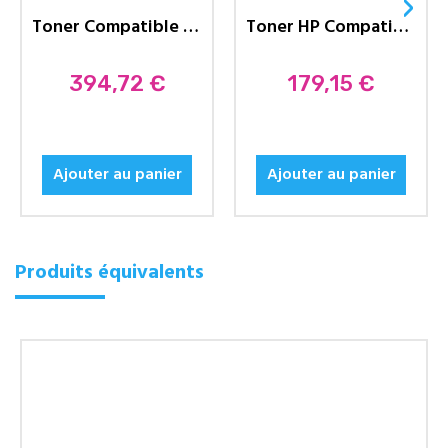
›
Toner Compatible HP 650A...
Toner HP Compatible 504A...
Prix
394,72 €
Prix
179,15 €
Ajouter au panier
Ajouter au panier
Produits équivalents