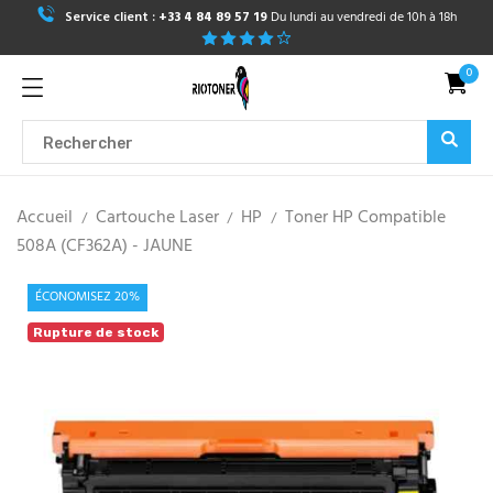
Service client :
+33 4 84 89 57 19
Du lundi au vendredi de 10h à 18h
0
Accueil
Cartouche Laser
HP
Toner HP Compatible
508A (CF362A) - JAUNE
ÉCONOMISEZ 20%
Rupture de stock