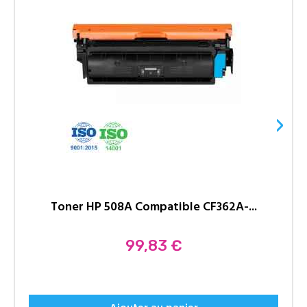
›
Toner HP 508A Compatible CF362A-...
Prix
99,83 €