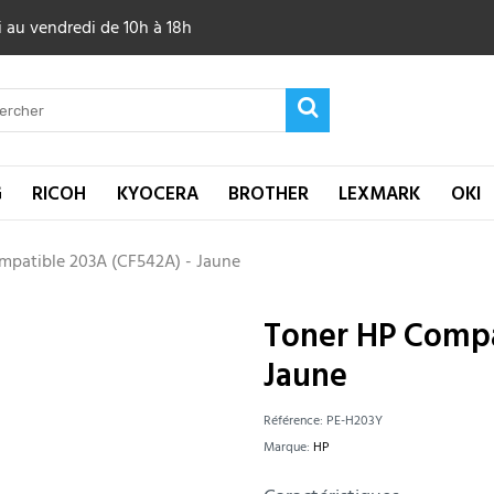
 au vendredi de 10h à 18h
G
RICOH
KYOCERA
BROTHER
LEXMARK
OKI
mpatible 203A (CF542A) - Jaune
Toner HP Compa
Jaune
Référence:
PE-H203Y
Marque:
HP