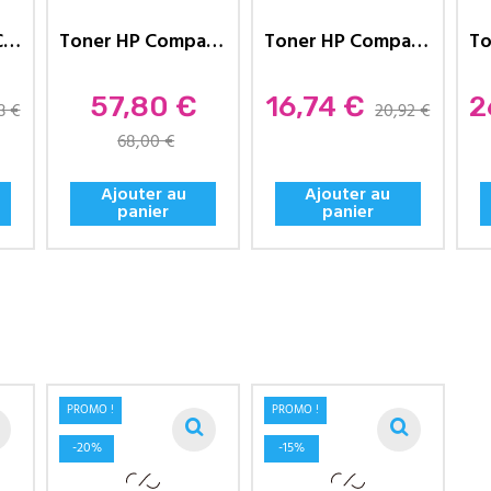
Toner HP 1331A Compatible...
Toner HP Compatible 125A...
Toner HP Compatible 36A (CB436A)...
Prix
Prix
Pr
57,80 €
16,74 €
2
3 €
20,92 €
68,00 €
Ajouter au
Ajouter au
panier
panier
PROMO !
PROMO !
-20%
-15%