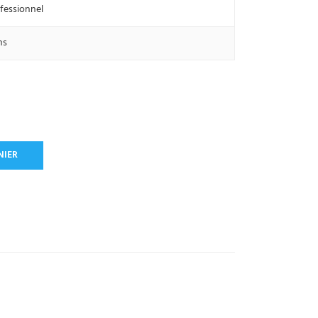
fessionnel
ns
NIER