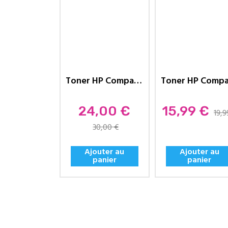
Toner HP Compatible 203A...
Prix
Prix
24,00 €
15,99 €
19,9
30,00 €
Ajouter au
Ajouter au
panier
panier