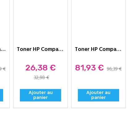
Toner HP Compatible 203A...
Toner HP Compatible 203A...
Toner HP Compatible 203A...
Prix
Prix
26,38 €
81,93 €
9 €
96,39 €
32,98 €
Ajouter au
Ajouter au
panier
panier