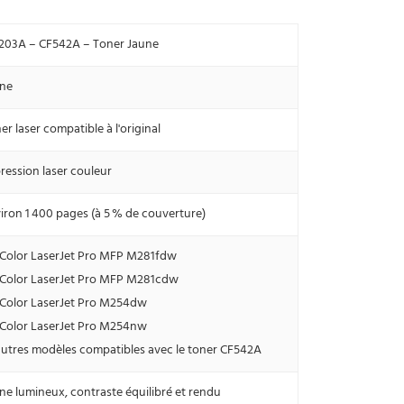
203A – CF542A – Toner Jaune
ne
er laser compatible à l'original
ression laser couleur
iron 1 400 pages (à 5 % de couverture)
Color LaserJet Pro MFP M281fdw
Color LaserJet Pro MFP M281cdw
Color LaserJet Pro M254dw
Color LaserJet Pro M254nw
autres modèles compatibles avec le toner CF542A
ne lumineux, contraste équilibré et rendu