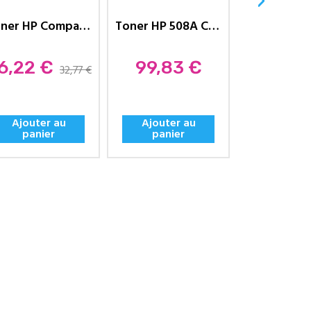
›
Toner HP Compatible 131A...
Toner HP 508A Compatible CF362A-...
ix
Prix
Prix
6,22 €
99,83 €
32,7
32,77 €
Ajouter au
Ajouter au
Ajouter
panier
panier
panie