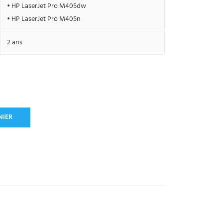
• HP LaserJet Pro M405dw
• HP LaserJet Pro M405n
2 ans
NIER