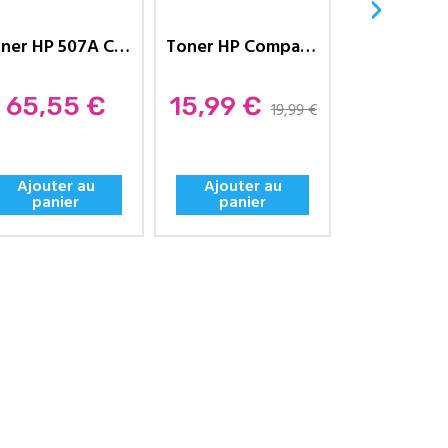
›
Toner HP 507A Compatible CE403A...
Toner HP Compatible 203A...
Prix
Prix
Prix
65,55 €
15,99 €
18,3
19,99 €
22,90
Ajouter au
Ajouter au
Ajouter
panier
panier
panie