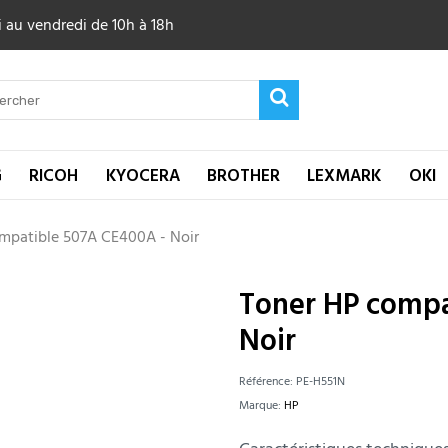
 au vendredi de 10h à 18h
G
RICOH
KYOCERA
BROTHER
LEXMARK
OKI
mpatible 507A CE400A - Noir
Toner HP compa
Noir
Référence:
PE-H551N
Marque:
HP