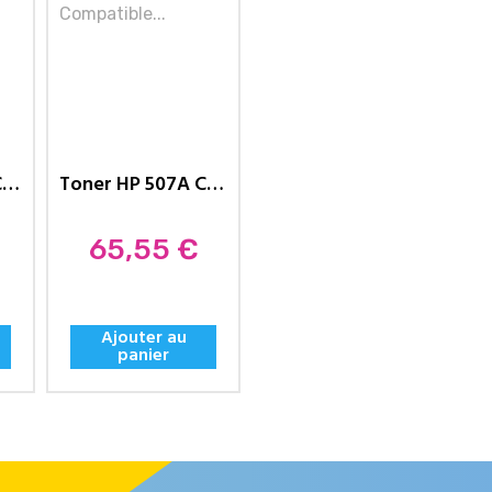
Toner HP 507A Compatible CE403A...
Toner HP 507A Compatible CE402A...
Prix
65,55 €
Ajouter au
panier