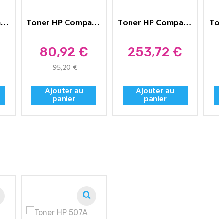
Toner HP Compatible 78A (CE278A)...
Toner HP Compatible 78A (CE278A)...
Toner HP Compatible 645A...
Prix
Prix
80,92 €
253,72 €
95,20 €
Ajouter au
Ajouter au
panier
panier