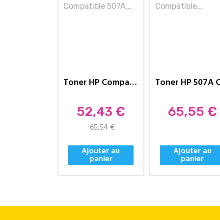
Toner HP Compatible 507A...
Prix
Prix
52,43 €
65,55 €
65,54 €
Ajouter au
Ajouter au
panier
panier