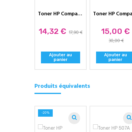
Toner HP Compatible 305A...
Prix
Prix
14,32 €
15,00 €
17,90 €
30,00 €
Ajouter au
Ajouter au
panier
panier
Produits équivalents
-20%