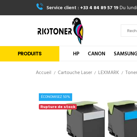
Service client :
+33 4 84 89 57 19
Du lundi
HP
CANON
SAMSUN
PRODUITS
Accueil
Cartouche Laser
LEXMARK
Toner
ÉCONOMISEZ 50%
Rupture de stock