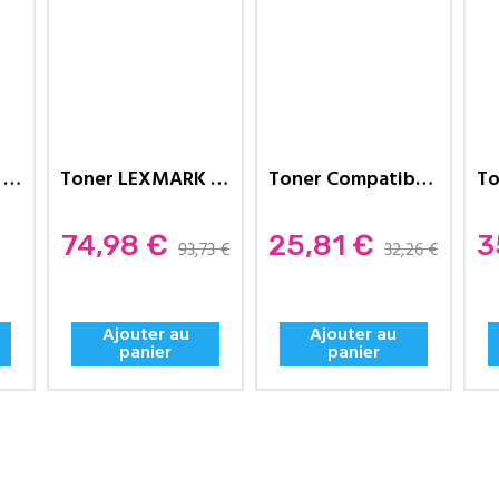
Toner LEXMARK Compatible MS810...
Toner LEXMARK Compatible T650A...
Toner Compatible LEXMARK MS310A-...
Prix
Prix
Pr
74,98 €
25,81 €
3
93,73 €
32,26 €
Ajouter au
Ajouter au
panier
panier