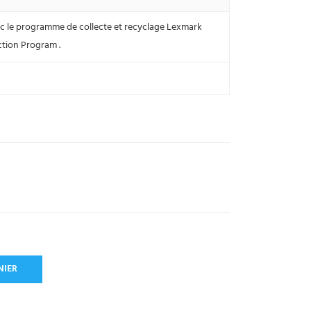
c le programme de collecte et recyclage Lexmark
ction Program .
NIER