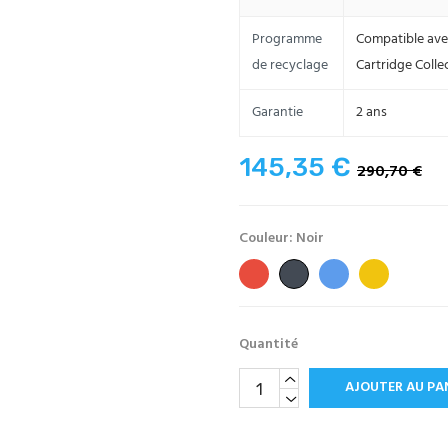
Programme
Compatible ave
de recyclage
Cartridge Colle
Garantie
2 ans
145,35 €
290,70 €
Couleur: Noir
Rouge
Bleu
Jaune
Noir
Quantité
AJOUTER AU PA