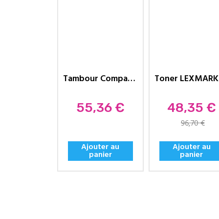
Tambour Compatible LEXMARK MS310...
Prix
Prix
55,36 €
48,35 €
96,70 €
Ajouter au
Ajouter au
panier
panier