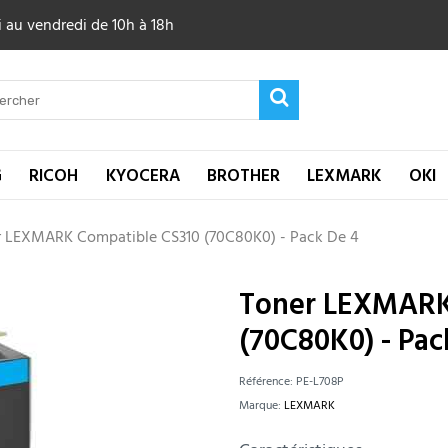
 au vendredi de 10h à 18h
G
RICOH
KYOCERA
BROTHER
LEXMARK
OKI
 LEXMARK Compatible CS310 (70C80K0) - Pack De 4
Toner LEXMARK
(70C80K0) - Pac
Référence:
PE-L708P
Marque:
LEXMARK