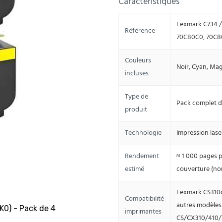
Caractéristiques
Lexmark C734 /
Référence
70C80C0, 70C8
Couleurs
Noir, Cyan, Ma
incluses
Type de
Pack complet d
produit
Technologie
Impression lase
Rendement
≈ 1 000 pages p
estimé
couverture (no
Lexmark CS310d
Compatibilité
autres modèles 
imprimantes
CS/CX310/410/5