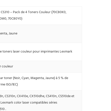
 CS310 – Pack de 4 Toners Couleur (70C80K0,
0M0, 70C80Y0)
genta, Jaune
e toners laser couleur pour imprimantes Lexmark
r couleur
ar toner (Noir, Cyan, Magenta, Jaune) à 5 % de
rme ISO/IEC)
n, CS310n, CX410e, CX510dhe, CS410n, CS510de et
Lexmark color laser compatibles séries
10 .