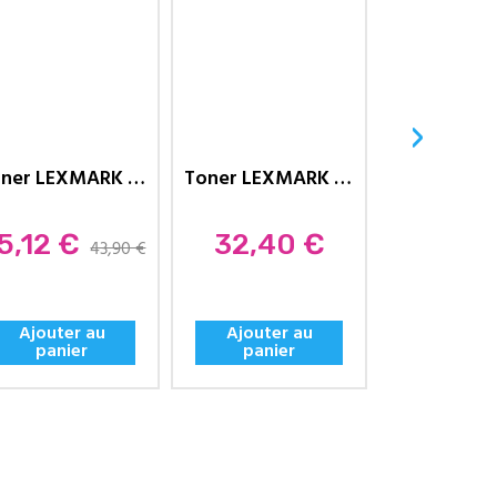
›
Toner LEXMARK Compatible CX310...
Toner LEXMARK Compatible CS310...
ix
Prix
Prix
5,12 €
32,40 €
35,12 €
43,90 €
Ajouter au
Ajouter au
Ajouter
panier
panier
panie