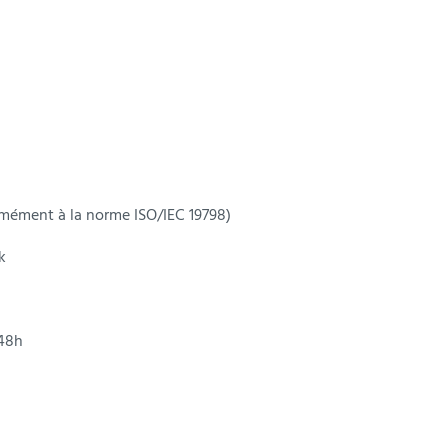
rmément à la norme ISO/IEC 19798)
k
/48h