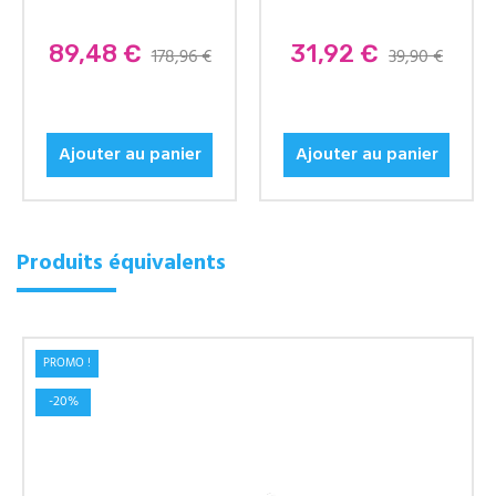
Prix
89,48 €
Prix
31,92 €
178,96 €
39,90 €
Ajouter au panier
Ajouter au panier
Produits équivalents
PROMO !
-20%