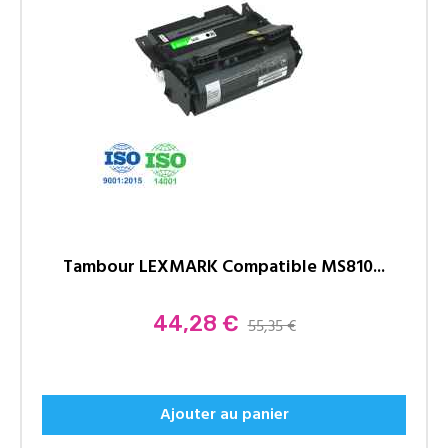
Tambour LEXMARK Compatible MS810...
Prix
44,28 €
55,35 €
Ajouter au panier