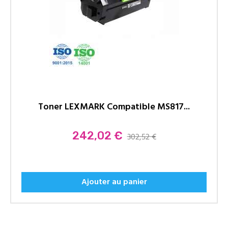
Toner LEXMARK Compatible MS817...
Prix
242,02 €
302,52 €
Ajouter au panier