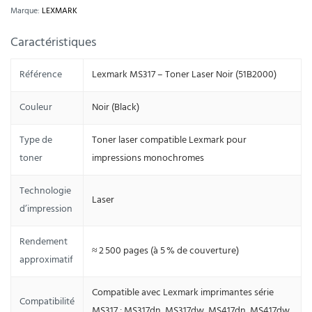
Marque:
LEXMARK
Caractéristiques
Référence
Lexmark MS317 – Toner Laser Noir (51B2000)
Couleur
Noir (Black)
Type de
Toner laser compatible Lexmark pour
toner
impressions monochromes
Technologie
Laser
d’impression
Rendement
≈ 2 500 pages (à 5 % de couverture)
approximatif
Compatible avec Lexmark imprimantes série
Compatibilité
MS317 : MS317dn, MS317dw, MS417dn, MS417dw,