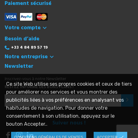
Paiement sécurisé
Votre compte

Besoin d’aide
+33 4 84 89 57 19
Notre entreprise

Newsletter
Inscrivez-vous à notre Newsletter
Ce site Web utilise ses propres cookies et ceux de tiers
RESTEZ INFORMÉ DES BONS PLANS !
pour améliorer nos services et vous montrer des
publicités liées à vos préférences en analysant vos
habitudes de navigation. Pour donner votre
consentement à son utilisation, appuyez sur le
Suiver nous !
bouton Accepter..
done
CONDITIONS GÉNÉRALES DE VENTES
ACCEPTER