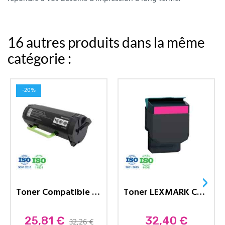
16 autres produits dans la même
catégorie :
-20%
›
Toner Compatible LEXMARK MS310A-...
Toner LEXMARK Compatible CS310...
Prix
25,81 €
Prix
32,40 €
32,26 €