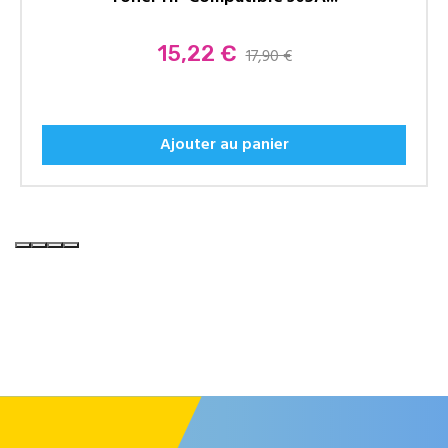
Prix
15,22 €
17,90 €
Ajouter au panier