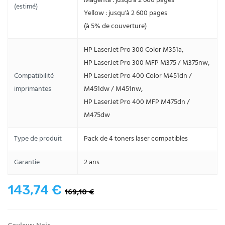
Magenta : jusqu'à 2 600 pages
(estimé)
Yellow : jusqu'à 2 600 pages
(à 5% de couverture)
HP LaserJet Pro 300 Color M351a,
HP LaserJet Pro 300 MFP M375 / M375nw,
Compatibilité
HP LaserJet Pro 400 Color M451dn /
imprimantes
M451dw / M451nw,
HP LaserJet Pro 400 MFP M475dn /
M475dw
Type de produit
Pack de 4 toners laser compatibles
Garantie
2 ans
143,74 €
169,10 €