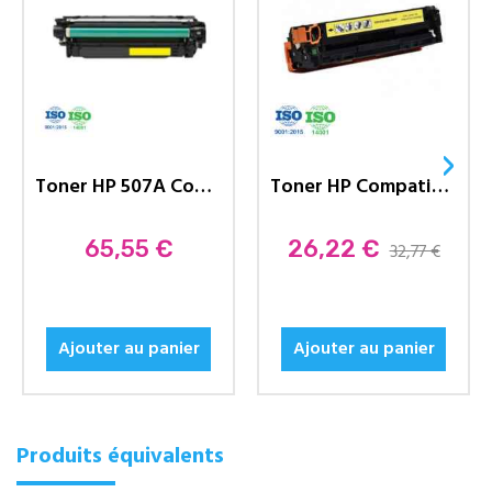
›
Toner HP 507A Compatible CE402A...
Toner HP Compatible 131A...
Prix
65,55 €
Prix
26,22 €
32,77 €
Ajouter au panier
Ajouter au panier
Produits équivalents