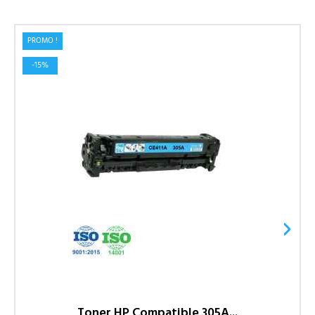
PROMO !
-15%
›
Toner HP Compatible 305A...