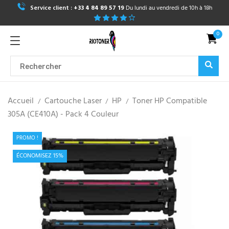
Service client :
+33 4 84 89 57 19
Du lundi au vendredi de 10h à 18h
0
Accueil
Cartouche Laser
HP
Toner HP Compatible
305A (CE410A) - Pack 4 Couleur
PROMO !
ÉCONOMISEZ 15%