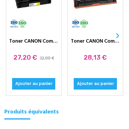
›
Toner CANON Compatible 054Y - Jaune
Toner CANON Compatible 731 - Noir
Prix
27,20 €
Prix
28,13 €
32,00 €
Ajouter au panier
Ajouter au panier
Produits équivalents