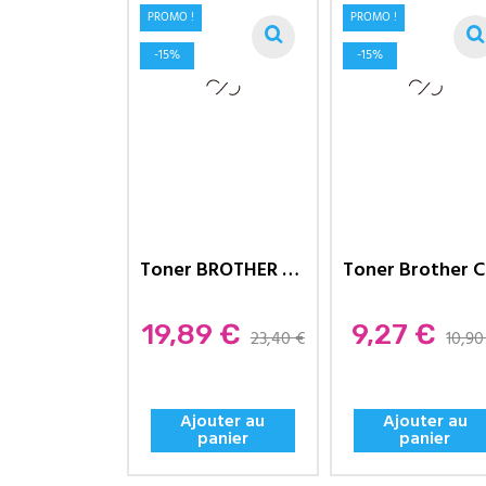
PROMO !
PROMO !
-15%
-15%
Toner BROTHER Compatible TN2320...
To
Prix
Prix
19,89 €
9,27 €
23,40 €
10,90
Ajouter au
Ajouter au
panier
panier