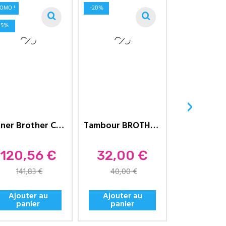
-20%
OMO !
15%
›
Toner Brother Compatible TN-241...
Tambour BROTHER Compatible...
Prix
Prix
Prix
120,56 €
32,00 €
15,6
141,83 €
40,00 €
Ajouter au
Ajouter au
Ajouter
panier
panier
panie