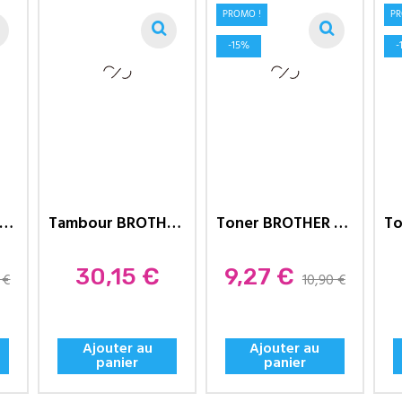
PROMO !
PR
-15%
-
ner Brother Compatible TN241N...
Tambour BROTHER Compatible...
Toner BROTHER Compatible TN241M...
Prix
Prix
30,15 €
9,27 €
 €
10,90 €
Ajouter au
Ajouter au
panier
panier