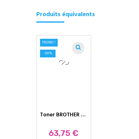
Produits équivalents
PROMO !
-50%
Toner BROTHER Compatible TN-2410...
Prix
63,75 €