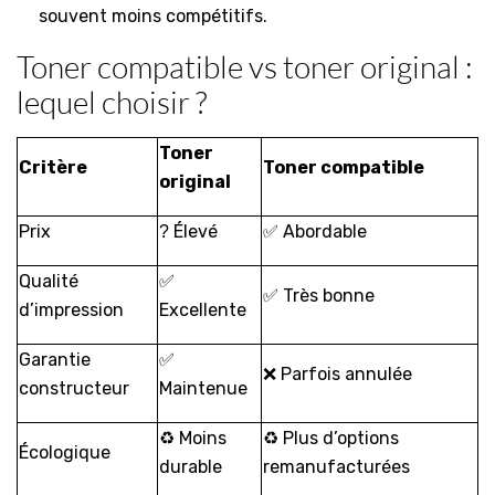
souvent moins compétitifs.
Toner compatible vs toner original :
lequel choisir ?
Toner
Critère
Toner compatible
original
Prix
Élevé
Abordable
?
✅
Qualité
✅
Très bonne
✅
d’impression
Excellente
Garantie
✅
Parfois annulée
❌
constructeur
Maintenue
Moins
Plus d’options
♻️
♻️
Écologique
durable
remanufacturées