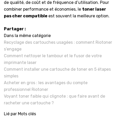
de qualité, de coût et de fréquence d’utilisation. Pour
combiner performance et économies, le
toner laser
pas cher compatible
est souvent la meilleure option.
Partager :
Dans la même catégorie
Recyclage des cartouches usagées : comment Riotoner
s'engage
Comment nettoyer le tambour et le fusor de votre
imprimante laser
Comment installer une cartouche de toner en 5 étapes
simples
Acheter en gros : les avantages du compte
professionnel Riotoner
Voyant toner faible qui clignote : que faire avant de
racheter une cartouche ?
Lié par Mots clés