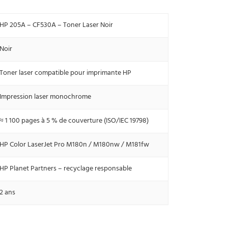
HP 205A – CF530A – Toner Laser Noir
Noir
Toner laser compatible pour imprimante HP
Impression laser monochrome
≈ 1 100 pages à 5 % de couverture (ISO/IEC 19798)
HP Color LaserJet Pro M180n / M180nw / M181fw
HP Planet Partners – recyclage responsable
2 ans