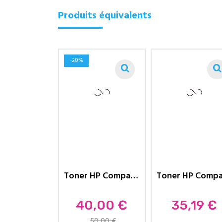
Produits équivalents
-20%
Toner HP Compatible 205A Laser...
Prix
Prix
40,00 €
35,19 €
50,00 €