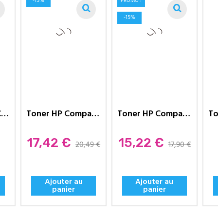
-15%
PROMO !
-15%
Toner HP 507A Compatible CE403A...
Toner HP Compatible 128A...
Toner HP Compatible 305A...
Prix
Prix
17,42 €
15,22 €
20,49 €
17,90 €
Ajouter au
Ajouter au
panier
panier