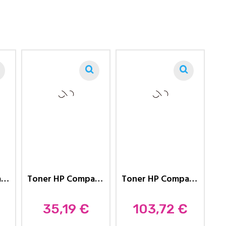
Toner HP Compatible 205A CF533A...
Toner HP Compatible 205A...
Toner HP Compatible 205A - Pack...
Prix
Prix
35,19 €
103,72 €