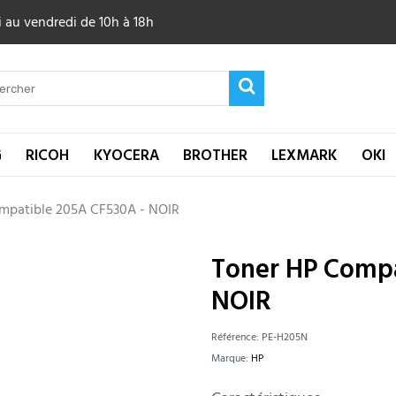
 au vendredi de 10h à 18h
G
RICOH
KYOCERA
BROTHER
LEXMARK
OKI
mpatible 205A CF530A - NOIR
Toner HP Compa
NOIR
Référence:
PE-H205N
Marque:
HP