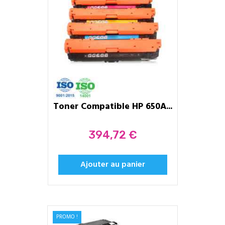
Toner Compatible HP 650A...
Prix
394,72 €
Ajouter au panier
PROMO !