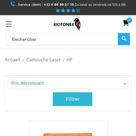
Service client :
+33 4 84 89 57 19
Du lundi au vendredi de 10h à 18h
0
Accueil
Cartouche Laser
HP
Prix, décroissant

Filtrer