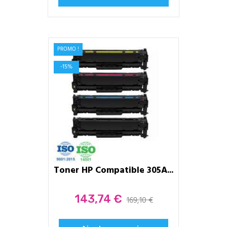
PROMO !
-15%
Toner HP Compatible 305A...
Prix
143,74 €
169,10 €