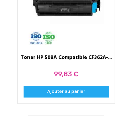
Toner HP 508A Compatible CF362A-...
Prix
99,83 €
Ajouter au panier